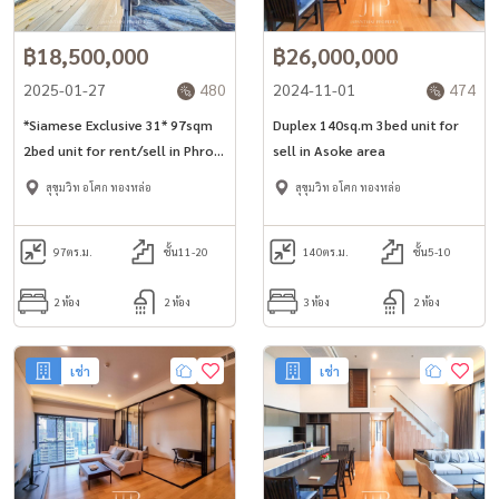
฿18,500,000
฿26,000,000
2025-01-27
480
2024-11-01
474
*Siamese Exclusive 31* 97sqm
Duplex 140sq.m 3bed unit for
2bed unit for rent/sell in Phrom
sell in Asoke area
Phong -Asoke area* *Large 2
สุขุมวิท อโศก ทองหล่อ
สุขุมวิท อโศก ทองหล่อ
balconies and private lift*
97
ตร.ม.
ชั้น11-20
140
ตร.ม.
ชั้น5-10
2 ห้อง
2 ห้อง
3 ห้อง
2 ห้อง
เช่า
เช่า