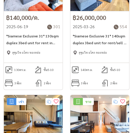
฿140,000/ด.
฿26,000,000
2025-06-19
301
2025-03-26
554
*Siamese Exclusive 31* 130sqm
*Siamese Exclusive 31* 140sqm
duplex 3bed unit for rent in
duplex 3bed unit for rent/sell in
Phrom Phong -Asoke area*
Phrom Phong -Asoke area*
สุขุมวิท อโศก ทองหล่อ
สุขุมวิท อโศก ทองหล่อ
*Large balcony and private lift*
*Large balcony and private lift*
130
ตร.ม.
ชั้น5-10
140
ตร.ม.
ชั้น5-10
3 ห้อง
2 ห้อง
3 ห้อง
2 ห้อง
เช่า
ขาย