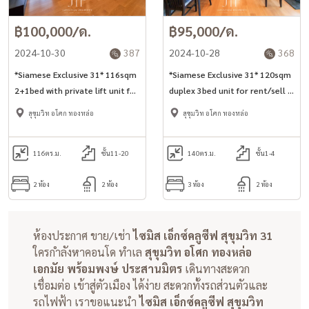
฿100,000/ด.
฿95,000/ด.
2024-10-30
387
2024-10-28
368
*Siamese Exclusive 31* 116sqm
*Siamese Exclusive 31* 120sqm
2+1bed with private lift unit for
duplex 3bed unit for rent/sell in
rent in Phrom Phong area*
Asoke area*
สุขุมวิท อโศก ทองหล่อ
สุขุมวิท อโศก ทองหล่อ
116
ตร.ม.
ชั้น11-20
140
ตร.ม.
ชั้น1-4
2 ห้อง
2 ห้อง
3 ห้อง
2 ห้อง
ห้องประกาศ ขาย/เช่า
ไซมิส เอ็กซ์คลูซีฟ สุขุมวิท 31
ใครกำลังหาคอนโด ทำเล
สุขุมวิท อโศก ทองหล่อ
เอกมัย พร้อมพงษ์ ประสานมิตร
เดินทางสะดวก
เชื่อมต่อ เข้าสู่ตัวเมือง ได้ง่าย สะดวกทั้งรถส่วนตัวและ
รถไฟฟ้า เราขอแนะนำ
ไซมิส เอ็กซ์คลูซีฟ สุขุมวิท