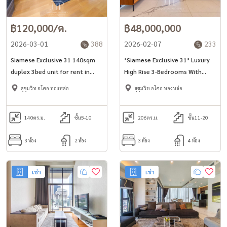
฿120,000/ด.
฿48,000,000
2026-03-01
388
2026-02-07
233
Siamese Exclusive 31 140sqm
*Siamese Exclusive 31* Luxury
duplex 3bed unit for rent in
High Rise 3-Bedrooms With
Phrom Phong -Asoke area*
Private Lift In Phrom Phong
สุขุมวิท อโศก ทองหล่อ
สุขุมวิท อโศก ทองหล่อ
Large balcony and private lift
Area.
140
ตร.ม.
ชั้น5-10
206
ตร.ม.
ชั้น11-20
3 ห้อง
2 ห้อง
3 ห้อง
4 ห้อง
เช่า
เช่า