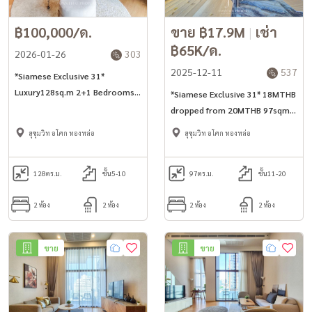
฿100,000/ด.
ขาย ฿17.9M
|
เช่า
฿65K/ด.
2026-01-26
303
2025-12-11
537
*Siamese Exclusive 31*
Luxury128sq.m 2+1 Bedrooms
*Siamese Exclusive 31* 18MTHB
with Big Balcony in Phrom
dropped from 20MTHB 97sqm
Phong -Asoke area.
2bed unit for sell in Phrom
สุขุมวิท อโศก ทองหล่อ
สุขุมวิท อโศก ทองหล่อ
Phong -Asoke area* *Large 2
balconies and private lift*
128
ตร.ม.
ชั้น5-10
97
ตร.ม.
ชั้น11-20
2 ห้อง
2 ห้อง
2 ห้อง
2 ห้อง
ขาย
ขาย