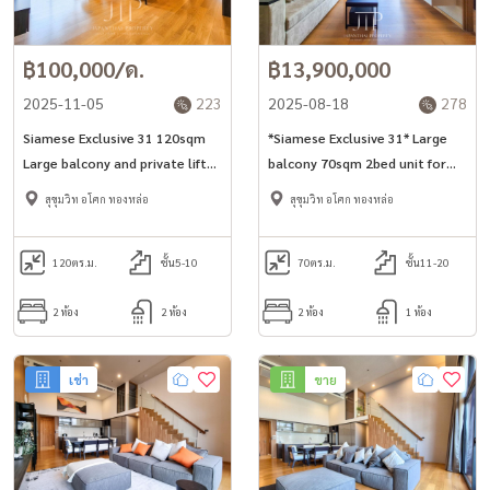
฿100,000/ด.
฿13,900,000
2025-11-05
223
2025-08-18
278
Siamese Exclusive 31 120sqm
*Siamese Exclusive 31* Large
Large balcony and private lift
balcony 70sqm 2bed unit for
2+1bed unit for rent in Asoke
sell on high floor in Phrom
สุขุมวิท อโศก ทองหล่อ
สุขุมวิท อโศก ทองหล่อ
area.
Phong -Asoke. *Large balconiy
and private lift*
120
ตร.ม.
ชั้น5-10
70
ตร.ม.
ชั้น11-20
2 ห้อง
2 ห้อง
2 ห้อง
1 ห้อง
เช่า
ขาย