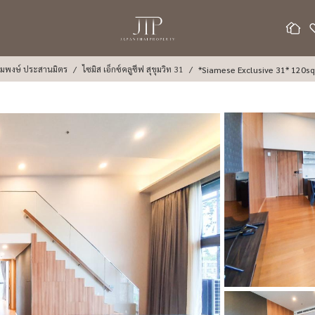
้อมพงษ์ ประสานมิตร
ไซมิส เอ็กซ์คลูซีฟ สุขุมวิท 31
*Siamese