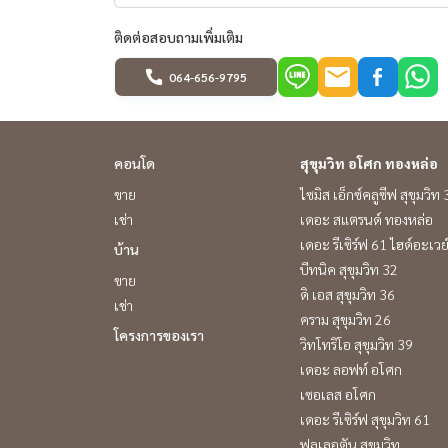
ติดต่อสอบถามเพิ่มเติม
064-656-9795
คอนโด
สุขุมวิท อโศก ทองหล่อ
ขาย
ไซมิส เอ็กซ์คลูซีฟ สุขุมวิท
เช่า
เดอะ สแตรนด์ ทองหล่อ
เดอะ รีเซิร์ฟ 61 ไฮด์อะเวย
บ้าน
บีทนิค สุขุมวิท 32
ขาย
ดิ เอส สุขุมวิท 36
เช่า
คราม สุขุมวิท 26
โครงการของเรา
วิทโทริโอ สุขุมวิท 39
เดอะ ลอฟท์ อโศก
เซอเลส อโศก
เดอะ รีเซิร์ฟ สุขุมวิท 61
ฟูลเลอตัน สุขุมวิท