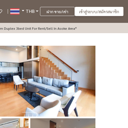
THB
ฝาก ขาย/เช่า
เข้าสู่ระบบ/สมัครสมาชิก
 Exclusive 31* 120sqm Duplex 3bed Unit For Rent/sell In Asoke Area*