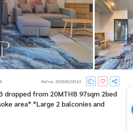
68
Ref no. 20250624163
HB dropped from 20MTHB 97sqm 2bed
soke area* *Large 2 balconies and