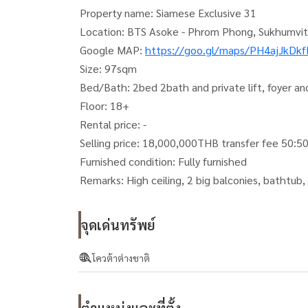
Property name: Siamese Exclusive 31
Location: BTS Asoke - Phrom Phong, Sukhumvit
Google MAP:
https://goo.gl/maps/PH4ajJkDk
Size: 97sqm
Bed/Bath: 2bed 2bath and private lift, foyer an
Floor: 18+
Rental price: -
Selling price: 18,000,000THB transfer fee 50:5
Furnished condition: Fully furnished
Remarks: High ceiling, 2 big balconies, bathtub, p
จุดเด่นทรัพย์
โควต้าต่างชาติ