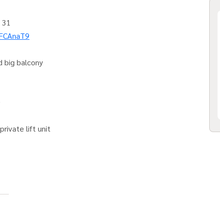
 31
fFCAnaT9
d big balcony
0
rivate lift unit