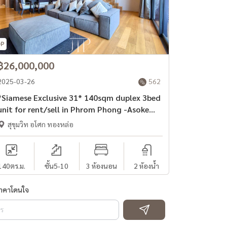
฿26,000,000
2025-03-26
562
Siamese Exclusive 31* 140sqm duplex 3bed
unit for rent/sell in Phrom Phong -Asoke
area* *Large balcony and private lift*
สุขุมวิท อโศก ทองหล่อ
140
ตร.ม.
ชั้น5-10
3 ห้องนอน
2 ห้องน้ำ
ราคาโดนใจ