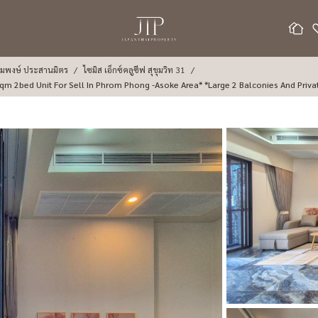
้อมพงษ์ ประสานมิตร
ไซมิส เอ็กซ์คลูซีฟ สุขุมวิท 31
ese Exclusive 31* 18MTHB Dropped From 20MTHB 97sqm 2bed Unit For Sell In Phrom Phong -Asoke Area* *Large 2 Balconies And Pri