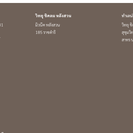
วิทยุ ชิดลม หลังสวน
ทำเลน
 31
มิวนีค หลังสวน
วิทยุ 
185 ราชดำริ
สุขุมว
์
สาทร น