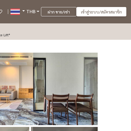
THB
ฝาก ขาย/เช่า
เข้าสู่ระบบ/สมัครสมาชิก
vate Lift*