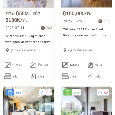
ขาย ฿55M
|
เช่า
฿150,000/ด.
฿180K/ด.
2025-05-25
306
2025-07-11
264
*Vittorio 39* 141sq.m 2bed
Greenery view on low floor for
*Vittorio 39* 137sq.m 2bed
rent nearby BTS Phrom Phong
with open view for rent nearby
*No pet*
BTS Phrom Phong *No pet*
สุขุมวิท อโศก ทองหล่อ
สุขุมวิท อโศก ทองหล่อ
137
ตร.ม.
ชั้น11-20
141
ตร.ม.
ชั้น1-4
2 ห้อง
3 ห้อง
2 ห้อง
3 ห้อง
เช่า
ขาย