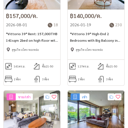
฿157,000/ด.
฿140,000/ด.
2026-08-01
18
2026-01-19
230
*Vittorio 39* Rent: 157,000THB
*Vittorio 39* High-End 2
141sqm 2bed on high floor with
Bedrooms with Big Balcony in
open view unit for rent in
Phrom Phong station area.
สุขุมวิท อโศก ทองหล่อ
สุขุมวิท อโศก ทองหล่อ
Phrom Phong area.
141
ตร.ม.
ชั้น21-50
127
ตร.ม.
ชั้น21-50
2 ห้อง
3 ห้อง
2 ห้อง
3 ห้อง
ขาย/เช่า
เช่า