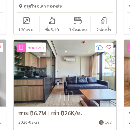
Ekkamai area.
สุขุมวิท อโศก ทองหล่อ
ำ
120
ตร.ม.
ชั้น5-10
3 ห้องนอน
2 ห้องน้ำ
ขาย/เช่า
ขาย ฿6.7M
|
เช่า ฿26K/ด.
5
2026-02-27
162