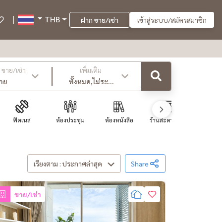
THB
ฝาก ขาย/เช่า
เข้าสู่ระบบ/สมัครสมาชิก
ขาย/เช่า
เพิ่มเติม
าย
ทั้งหมด,ไม่ระบุ
,ล่าสุด
ฟิตเนส
ห้องประชุม
ห้องหนังสือ
ร้านสะดวกซื้...
ซาวน่
เรียงตาม : ประกาศล่าสุด
Share
ขาย/เช่า