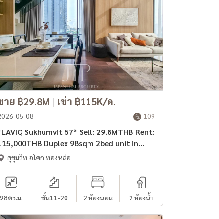
ขาย ฿29.8M
|
เช่า ฿115K/ด.
2026-05-08
109
*LAVIQ Sukhumvit 57* Sell: 29.8MTHB Rent:
115,000THB Duplex 98sqm 2bed unit in
Thonglor area
สุขุมวิท อโศก ทองหล่อ
98
ตร.ม.
ชั้น11-20
2 ห้องนอน
2 ห้องน้ำ