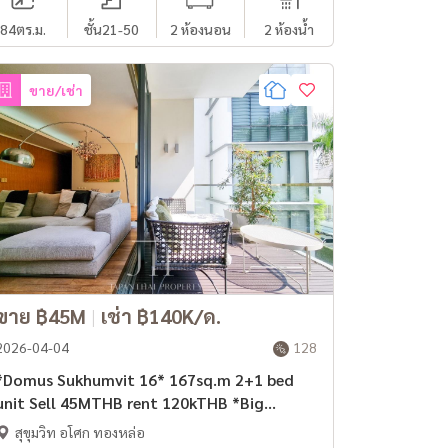
84
ตร.ม.
ชั้น21-50
2 ห้องนอน
2 ห้องน้ำ
ขาย/เช่า
ขาย ฿45M
|
เช่า ฿140K/ด.
2026-04-04
128
Domus Sukhumvit 16* 167sq.m 2+1 bed
Sell 45MTHB rent 120kTHB *Big
balcony with pool view*
สุขุมวิท อโศก ทองหล่อ