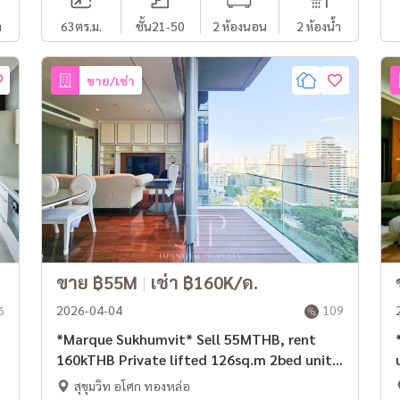
ำ
63
ตร.ม.
ชั้น21-50
2 ห้องนอน
2 ห้องน้ำ
ขาย/เช่า
ขาย ฿55M
|
เช่า ฿160K/ด.
6
2026-04-04
109
*Marque Sukhumvit* Sell 55MTHB, rent
*
160kTHB Private lifted 126sq.m 2bed unit
unit 
nearby BTS Phrom Phong.
สุขุมวิท อโศก ทองหล่อ