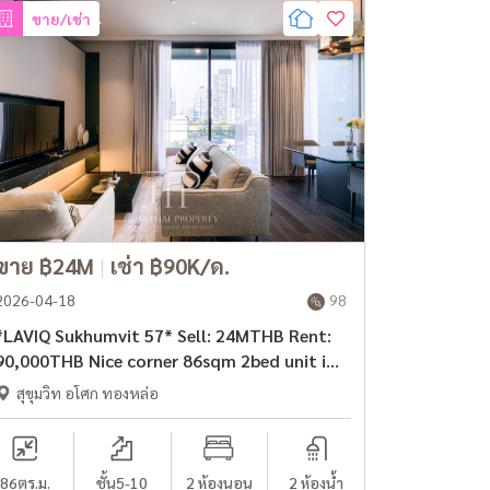
ขาย/เช่า
ขาย ฿24M
|
เช่า ฿90K/ด.
2026-04-18
98
*LAVIQ Sukhumvit 57* Sell: 24MTHB Rent:
90,000THB Nice corner 86sqm 2bed unit in
Thonglor area
สุขุมวิท อโศก ทองหล่อ
86
ตร.ม.
ชั้น5-10
2 ห้องนอน
2 ห้องน้ำ