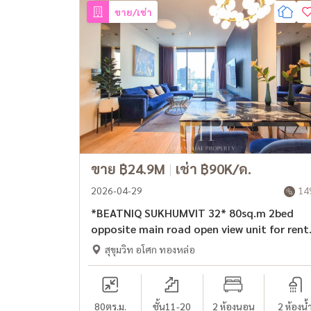
ขาย/เช่า
ขาย ฿24.9M
|
เช่า ฿90K/ด.
2026-04-29
14
*BEATNIQ SUKHUMVIT 32* 80sq.m 2bed
opposite main road open view unit for rent
สุขุมวิท อโศก ทองหล่อ
80
ตร.ม.
ชั้น11-20
2 ห้องนอน
2 ห้องน้