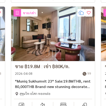
ขาย/เช่า
ขาย ฿19.8M
|
เช่า ฿80K/ด.
8
2026-04-08
99
*Muniq Sukhumvit 23* Sale:19.8MTHB, rent
80,000THB Brand-new stunning decorated
63sq.m 2bed unit for rent in Asoke area.
สุขุมวิท อโศก ทองหล่อ