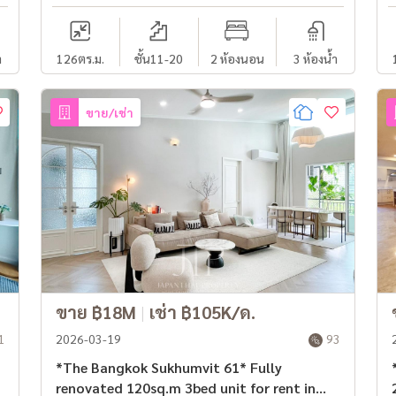
ำ
126
ตร.ม.
ชั้น11-20
2 ห้องนอน
3 ห้องน้ำ
ขาย/เช่า
ขาย ฿18M
|
เช่า ฿105K/ด.
1
2026-03-19
93
*The Bangkok Sukhumvit 61* Fully
renovated 120sq.m 3bed unit for rent in