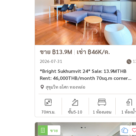
ขาย ฿13.9M
|
เช่า ฿46K/ด.
2026-07-31
1
*Bright Sukhumvit 24* Sale: 13.9MTHB
Rent: 46,000THB/month 70sq.m corner
1bed large living room in Sukhumvit 24
สุขุมวิท อโศก ทองหล่อ
Phrom Phong area
70
ตร.ม.
ชั้น5-10
1 ห้องนอน
1 ห้องน้
ขาย