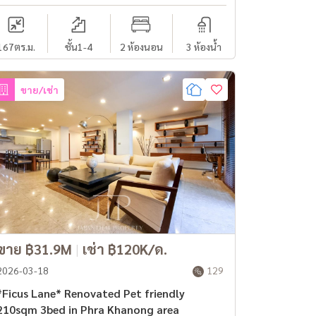
167
ตร.ม.
ชั้น1-4
2 ห้องนอน
3 ห้องน้ำ
ขาย/เช่า
ขาย ฿31.9M
|
เช่า ฿120K/ด.
2026-03-18
129
*Ficus Lane* Renovated Pet friendly
210sqm 3bed in Phra Khanong area