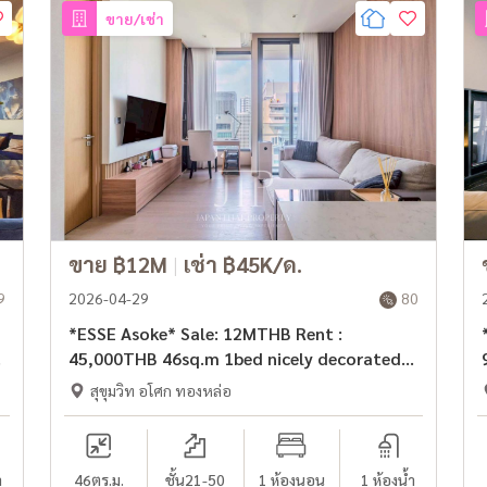
ขาย/เช่า
ขาย ฿12M
|
เช่า ฿45K/ด.
9
2026-04-29
80
*ESSE Asoke* Sale: 12MTHB Rent :
.
45,000THB 46sq.m 1bed nicely decorated
unit for rent in Asoke area
สุขุมวิท อโศก ทองหล่อ
ำ
46
ตร.ม.
ชั้น21-50
1 ห้องนอน
1 ห้องน้ำ