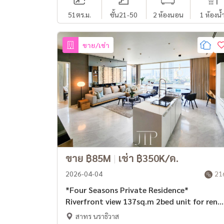
51
ตร.ม.
ชั้น21-50
2 ห้องนอน
1 ห้องน้
ขาย/เช่า
ขาย ฿85M
|
เช่า ฿350K/ด.
2026-04-04
21
*Four Seasons Private Residence*
Riverfront view 137sq.m 2bed unit for rent.
*No pet*
สาทร นราธิวาส