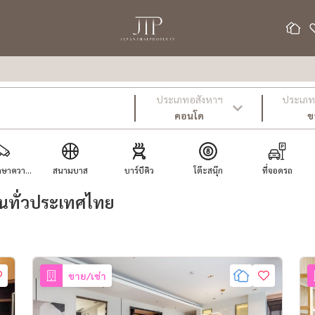
ประเภทอสังหาฯ
ประเภท 
คอนโด
ข
ษาควา...
สนามบาส
บาร์บีคิว
โต๊ะสนุ๊ก
ที่จอดรถ
นทั่วประเทศไทย
ขาย/เช่า