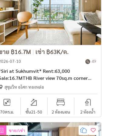
ขาย ฿16.7M
|
เช่า ฿63K/ด.
2026-07-10
49
Siri at Sukhumvit* Rent:63,000
Sale:16.7MTHB River view 70sq.m corner
2bed unit at 2mins walk to Thonglor
สุขุมวิท อโศก ทองหล่อ
station
70
ตร.ม.
ชั้น21-50
2 ห้องนอน
2 ห้องน้ำ
ขาย/เช่า