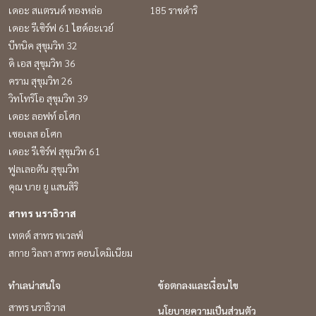
เดอะ สแตรนด์ ทองหล่อ
185 ราชดำริ
เดอะ รีเซิร์ฟ 61 ไฮด์อะเวย์
บีทนิค สุขุมวิท 32
ดิ เอส สุขุมวิท 36
คราม สุขุมวิท 26
วิทโทริโอ สุขุมวิท 39
เดอะ ลอฟท์ อโศก
เซอเลส อโศก
เดอะ รีเซิร์ฟ สุขุมวิท 61
ฟูลเลอตัน สุขุมวิท
คุณ บาย ยู แสนสิริ
สาทร นราธิวาส
เทตต์ สาทร ทเวลฟ์
สกาย วิลลา สาทร คอนโดมิเนียม
ทำเลน่าสนใจ
ข้อตกลงและเงื่อนไข
สาทร นราธิวาส
นโยบายความเป็นส่วนตัว