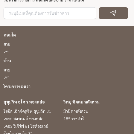
คอนโด
ขาย
เช่า
บ้าน
ขาย
เช่า
โครงการของเรา
สุขุมวิท อโศก ทองหล่อ
วิทยุ ชิดลม หลังสวน
ไซมิส เอ็กซ์คลูซีฟ สุขุมวิท 31
มิวนีค หลังสวน
เดอะ สแตรนด์ ทองหล่อ
185 ราชดำริ
เดอะ รีเซิร์ฟ 61 ไฮด์อะเวย์
บีทนิค สุขุมวิท 32