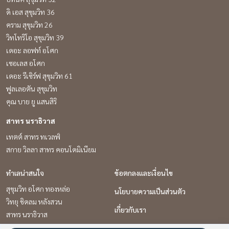
ดิ เอส สุขุมวิท 36
คราม สุขุมวิท 26
วิทโทริโอ สุขุมวิท 39
เดอะ ลอฟท์ อโศก
เซอเลส อโศก
เดอะ รีเซิร์ฟ สุขุมวิท 61
ฟูลเลอตัน สุขุมวิท
คุณ บาย ยู แสนสิริ
สาทร นราธิวาส
เทตต์ สาทร ทเวลฟ์
สกาย วิลลา สาทร คอนโดมิเนียม
ทำเลน่าสนใจ
ข้อตกลงและเงื่อนไข
สุขุมวิท อโศก ทองหล่อ
นโยบายความเป็นส่วนตัว
วิทยุ ชิดลม หลังสวน
เกี่ยวกับเรา
สาทร นราธิวาส
วิธีการฝากขาย-เช่า