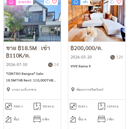
ขาย/เช่า
เช่า
ขาย ฿18.5M
|
เช่า
฿200,000/ด.
฿110K/ด.
2026-03-20
120
2026-07-30
14
VIVE Rama 9
*CENTRO Bangna* Sale:
18.5MTHB Rent: 110,000THB
300sq.m 65sq.wah 4 bedroom
บางนา แบริ่ง ลาซาล
พัฒนาการ ศรีนครินทร์
house for rent/sale nearby
Mega Bangna
65
ตร.ว.
300 ตร.ม.
81
ตร.ว.
324 ตร.ม.
ชั้น2
4 ห้อง
ชั้น1-4
3 ห้อง