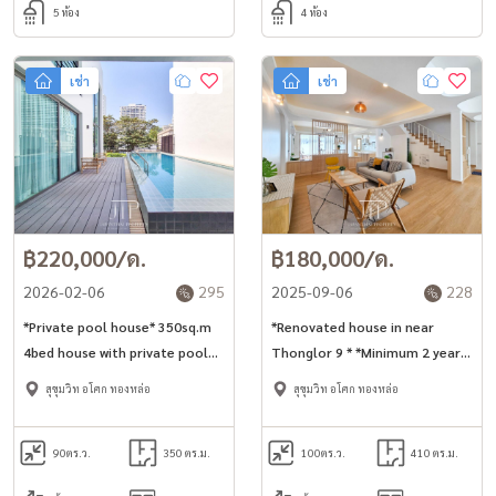
5 ห้อง
4 ห้อง
เช่า
เช่า
฿220,000/ด.
฿180,000/ด.
2026-02-06
295
2025-09-06
228
*Private pool house* 350sq.m
*Renovated house in near
4bed house with private pool
Thonglor 9 * *Minimum 2 year
and rooftop terrace in
rent* Renovated cozy style
สุขุมวิท อโศก ทองหล่อ
สุขุมวิท อโศก ทองหล่อ
Sukhumvit 49 * No co-agent*
4bed with big terrace in heart
of Thonglor area
90
ตร.ว.
350 ตร.ม.
100
ตร.ว.
410 ตร.ม.