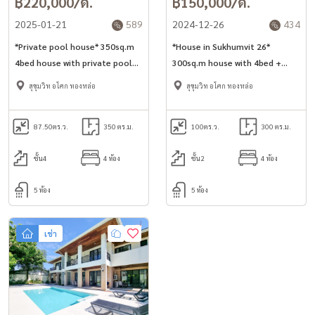
฿220,000/ด.
฿150,000/ด.
2025-01-21
589
2024-12-26
434
*Private pool house* 350sq.m
*House in Sukhumvit 26*
4bed house with private pool
300sq.m house with 4bed +
and rooftop terrace in
large garden and maid room
สุขุมวิท อโศก ทองหล่อ
สุขุมวิท อโศก ทองหล่อ
Sukhumvit 49
for rent *Pet-friendly*
87.50
ตร.ว.
350 ตร.ม.
100
ตร.ว.
300 ตร.ม.
ชั้น4
4 ห้อง
ชั้น2
4 ห้อง
5 ห้อง
5 ห้อง
เช่า