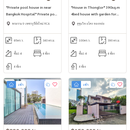
*Private pool house in near
*House in Thonglor* 390sq.m
Bangkok Hospital* Private pool
4bed house with garden for
340sq.m 3+1bed house with
rent in Thonglor area
พระราม 9 เพชรบุรีตัดใหม่ RCA
สุขุมวิท อโศก ทองหล่อ
security gate near Bangkok
Hospital.
85
ตร.ว.
340 ตร.ม.
100
ตร.ว.
390 ตร.ม.
ชั้น1-4
4 ห้อง
ชั้น1-4
4 ห้อง
4 ห้อง
4 ห้อง
เช่า
เช่า