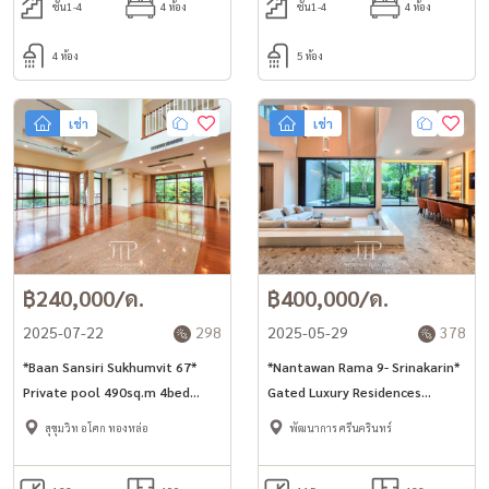
ชั้น1-4
4 ห้อง
ชั้น1-4
4 ห้อง
4 ห้อง
5 ห้อง
เช่า
เช่า
฿240,000/ด.
฿400,000/ด.
2025-07-22
298
2025-05-29
378
*Baan Sansiri Sukhumvit 67*
*Nantawan Rama 9- Srinakarin*
Private pool 490sq.m 4bed
Gated Luxury Residences
house in Ekkamai area.
433sq.m 4+1bed room for rent
สุขุมวิท อโศก ทองหล่อ
พัฒนาการ ศรีนครินทร์
at 400,000THB