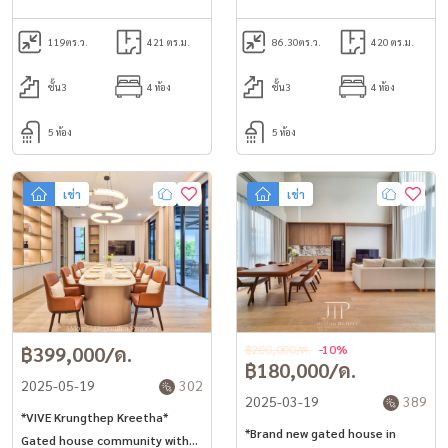
College International School
College International School
*Pet Friendly* *No Co-agent*
119
ตร.ว.
421 ตร.ม.
86.30
ตร.ว.
420 ตร.ม.
ชั้น3
4 ห้อง
ชั้น3
4 ห้อง
5 ห้อง
5 ห้อง
เช่า
เช่า
฿399,000/ด.
฿200,000/ด.
-10%
฿180,000/ด.
2025-05-19
302
2025-03-19
389
*VIVE Krungthep Kreetha*
*Brand new gated house in
Gated house community with