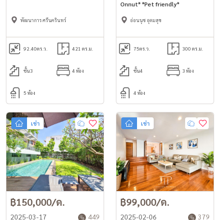
Onnut* *Pet friendly*
pool and gym 421sq.m 4bed
house for rent near Wellington
พัฒนาการ ศรีนครินทร์
อ่อนนุช อุดมสุข
College International School
92.40
ตร.ว.
421 ตร.ม.
75
ตร.ว.
300 ตร.ม.
ชั้น3
4 ห้อง
ชั้น4
3 ห้อง
5 ห้อง
4 ห้อง
เช่า
เช่า
฿150,000/ด.
฿99,000/ด.
2025-03-17
449
2025-02-06
379