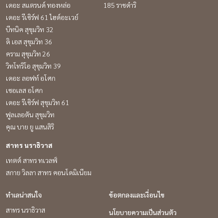
เดอะ สแตรนด์ ทองหล่อ
185 ราชดำริ
เดอะ รีเซิร์ฟ 61 ไฮด์อะเวย์
บีทนิค สุขุมวิท 32
ดิ เอส สุขุมวิท 36
คราม สุขุมวิท 26
วิทโทริโอ สุขุมวิท 39
เดอะ ลอฟท์ อโศก
เซอเลส อโศก
เดอะ รีเซิร์ฟ สุขุมวิท 61
ฟูลเลอตัน สุขุมวิท
คุณ บาย ยู แสนสิริ
สาทร นราธิวาส
เทตต์ สาทร ทเวลฟ์
สกาย วิลลา สาทร คอนโดมิเนียม
ทำเลน่าสนใจ
ข้อตกลงและเงื่อนไข
สาทร นราธิวาส
นโยบายความเป็นส่วนตัว