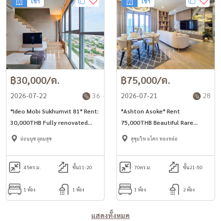
เช่า
เช่า
฿30,000/ด.
฿75,000/ด.
2026-07-22
36
2026-07-21
28
*Ideo Mobi Sukhumvit 81* Rent:
*Ashton Asoke* Rent
30,000THB Fully renovated
75,000THB Beautiful Rare
45sq.m duplex 1bed unit nearby
70sqm 1bed on high floor in
อ่อนนุช อุดมสุข
สุขุมวิท อโศก ทองหล่อ
BTS Onnut station. *No-pet*
1min to Asoke station
*Minimum 1 year rent*
45
ตร.ม.
ชั้น11-20
70
ตร.ม.
ชั้น21-50
1 ห้อง
1 ห้อง
1 ห้อง
2 ห้อง
แสดงทั้งหมด