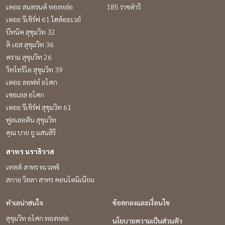
เดอะ สแตรนด์ ทองหล่อ
185 ราชดำริ
เดอะ รีเซิร์ฟ 61 ไฮด์อะเวย์
บีทนิค สุขุมวิท 32
ดิ เอส สุขุมวิท 36
คราม สุขุมวิท 26
วิทโทริโอ สุขุมวิท 39
เดอะ ลอฟท์ อโศก
เซอเลส อโศก
เดอะ รีเซิร์ฟ สุขุมวิท 61
ฟูลเลอตัน สุขุมวิท
คุณ บาย ยู แสนสิริ
สาทร นราธิวาส
เทตต์ สาทร ทเวลฟ์
สกาย วิลลา สาทร คอนโดมิเนียม
ทำเลน่าสนใจ
ข้อตกลงและเงื่อนไข
สุขุมวิท อโศก ทองหล่อ
นโยบายความเป็นส่วนตัว