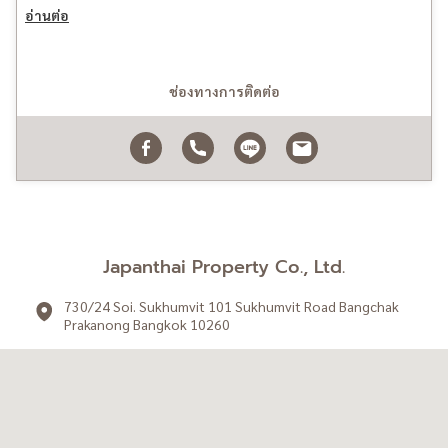
อ่านต่อ
Founded in 2020, we are driven by a commitment to providing
exceptional service and exceeding client expectations.
ช่องทางการติดต่อ
Japanthai Property Co., Ltd.
730/24 Soi. Sukhumvit 101 Sukhumvit Road Bangchak
Prakanong Bangkok 10260