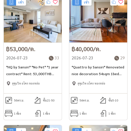
เช่า
เช่า
฿53,000/ด.
฿40,000/ด.
2026-07-23
33
2026-07-23
29
*HQ by Sansiri* *No Pet* *1 year
*Quattro by Sansiri* Renovated
contract* Rent: 53,000THB
nice decoration 54sqm 1bed
56sq.m corner 1bed unit in
unit in Thonglor area *No-pet*
สุขุมวิท อโศก ทองหล่อ
สุขุมวิท อโศก ทองหล่อ
Thonglor area
*accept co-agent* *Free
shuttle*
56
ตร.ม.
ชั้น21-50
54
ตร.ม.
ชั้น5-10
1 ห้อง
1 ห้อง
1 ห้อง
1 ห้อง