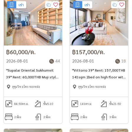
เช่า
เช่า
฿60,000/ด.
฿157,000/ด.
2026-08-01
44
2026-08-01
18
*Supalai Oriental Sukhumvit
*Vittorio 39* Rent: 157,000THB
39* Rent: 60,000THB Muji style
141sqm 2bed on high floor with
84.5sq.m 2bed unit for rent in
open view unit for rent in
สุขุมวิท อโศก ทองหล่อ
สุขุมวิท อโศก ทองหล่อ
Phrom Phong area.
Phrom Phong area.
84.50
ตร.ม.
ชั้น5-10
141
ตร.ม.
ชั้น21-50
2 ห้อง
2 ห้อง
2 ห้อง
3 ห้อง