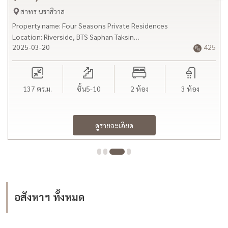
สาทร นราธิวาส
Property name: Four Seasons Private Residences
Location: Riverside, BTS Saphan Taksin
2025-03-20
425
Google MAP: https://goo.gl/maps/DgsgXcbE91Q48FG36
Size: 137.84sq.m
Bed/Bath: 2bed 3bath
Floor: 5+
137
ตร.ม.
ชั้น5-10
2 ห้อง
3 ห้อง
Rental price: 370,000THB negotiable
Selling price: -
Furnished condition: Fully furnished with all designer's brand
ดูรายละเอียด
and imported
Remarks: Riverfront view, corner unit
อสังหาฯ ทั้งหมด