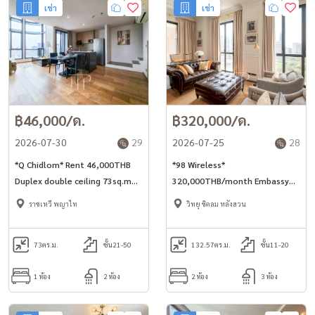
เช่า
เช่า
฿46,000/ด.
฿320,000/ด.
2026-07-30
29
2026-07-25
28
*Q Chidlom* Rent 46,000THB
*98 Wireless*
Duplex double ceiling 73sq.m
320,000THB/month Embassy
1bed 2bath high floor open
garden view 132.57sq.m 2bed
ราชเทวี พญาไท
วิทยุ ชิดลม หลังสวน
view unit for rent.
unit in 98 Wireless.
73
ตร.ม.
ชั้น21-50
132.57
ตร.ม.
ชั้น11-20
1 ห้อง
2 ห้อง
2 ห้อง
3 ห้อง