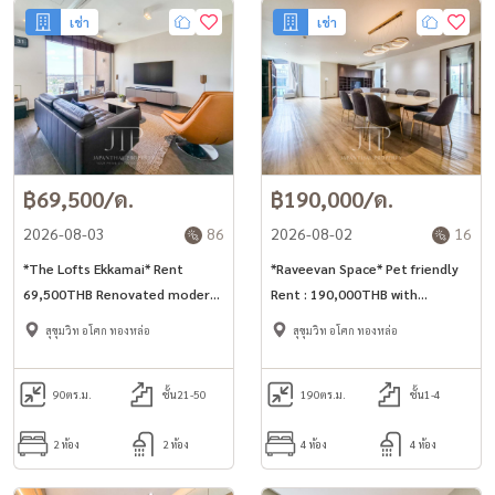
เช่า
เช่า
฿69,500/ด.
฿190,000/ด.
2026-08-03
86
2026-08-02
16
*The Lofts Ekkamai* Rent
*Raveevan Space* Pet friendly
69,500THB Renovated modern
Rent : 190,000THB with
90sq.m 2-Bedroom unit for rent
furnished, 160,000THB
สุขุมวิท อโศก ทองหล่อ
สุขุมวิท อโศก ทองหล่อ
in Ekkamai area
unfurnished 270sq.m 3+1bed
fully furnished unit for rent in
90
ตร.ม.
ชั้น21-50
Phrom Phong area.
190
ตร.ม.
ชั้น1-4
2 ห้อง
2 ห้อง
4 ห้อง
4 ห้อง