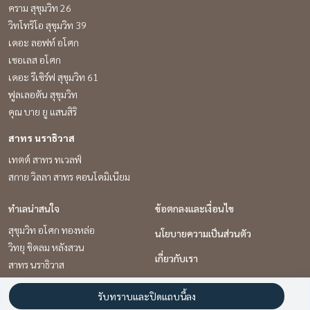
คราม สุขุมวิท 26
วิทโทริโอ สุขุมวิท 39
เดอะ ลอฟท์ อโศก
เซอเลส อโศก
เดอะ รีเซิร์ฟ สุขุมวิท 61
ฟูลเลอตัน สุขุมวิท
คุณ บาย ยู แสนสิริ
สาทร นราธิวาส
เทตต์ สาทร ทเวลฟ์
สกาย วิลลา สาทร คอนโดมิเนียม
ทำเลน่าสนใจ
ข้อตกลงและเงื่อนไข
สุขุมวิท อโศก ทองหล่อ
นโยบายความเป็นส่วนตัว
วิทยุ ชิดลม หลังสวน
เกี่ยวกับเรา
สาทร นราธิวาส
วิธีการฝากขาย-เช่า
รับทราบและปิดแถบนี้ลง
ติดต่อ