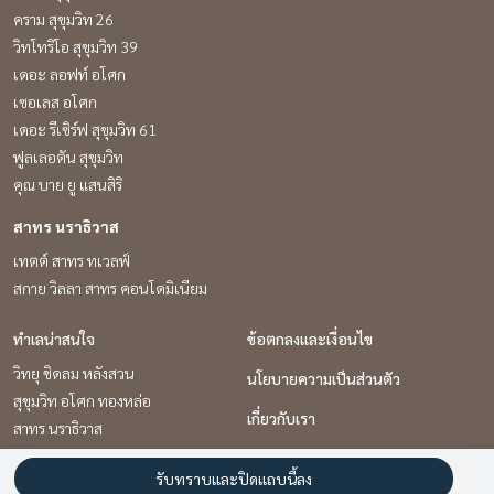
คราม สุขุมวิท 26
วิทโทริโอ สุขุมวิท 39
เดอะ ลอฟท์ อโศก
เซอเลส อโศก
เดอะ รีเซิร์ฟ สุขุมวิท 61
ฟูลเลอตัน สุขุมวิท
คุณ บาย ยู แสนสิริ
สาทร นราธิวาส
เทตต์ สาทร ทเวลฟ์
สกาย วิลลา สาทร คอนโดมิเนียม
ทำเลน่าสนใจ
ข้อตกลงและเงื่อนไข
วิทยุ ชิดลม หลังสวน
นโยบายความเป็นส่วนตัว
สุขุมวิท อโศก ทองหล่อ
เกี่ยวกับเรา
สาทร นราธิวาส
วิธีการฝากขาย-เช่า
รับทราบและปิดแถบนี้ลง