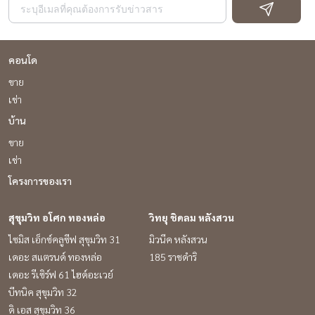
คอนโด
ขาย
เช่า
บ้าน
ขาย
เช่า
โครงการของเรา
สุขุมวิท อโศก ทองหล่อ
วิทยุ ชิดลม หลังสวน
ไซมิส เอ็กซ์คลูซีฟ สุขุมวิท 31
มิวนีค หลังสวน
เดอะ สแตรนด์ ทองหล่อ
185 ราชดำริ
เดอะ รีเซิร์ฟ 61 ไฮด์อะเวย์
บีทนิค สุขุมวิท 32
ดิ เอส สุขุมวิท 36