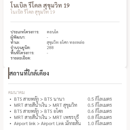
โนเบิล รีโคล สุขุมวิท 19
โนเบิล รีโคล สุขุมวิท 19
ประเภทโครงการ:
คอนโด
ผู้พัฒนา:
-
ทำเล:
สุขุมวิท อโศก ทองหล่อ
จำนวนยูนิต:
288
พื้นที่โครงการ:
-
รายละเอียด:
สถานที่ใกล้เคียง
คมนาคม
BTS สายหลัก > BTS นานา
0.5 กิโลเมตร
MRT สายสีน้ำเงิน > MRT สุขุมวิท
0.5 กิโลเมตร
BTS สายหลัก > BTS อโศก
0.6 กิโลเมตร
MRT สายสีน้ำเงิน > MRT เพชรบุรี
0.8 กิโลเมตร
Airport link > Airport Link มักกะสัน
1.0 กิโลเมตร