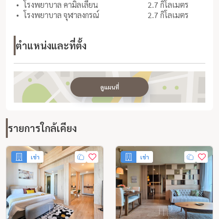
โรงพยาบาล คามิลเลียน
2.7 กิโลเมตร
โรงพยาบาล จุฬาลงกรณ์
2.7 กิโลเมตร
ตำแหน่งและที่ตั้ง
ดูแผนที่
รายการใกล้เคียง
เช่า
เช่า