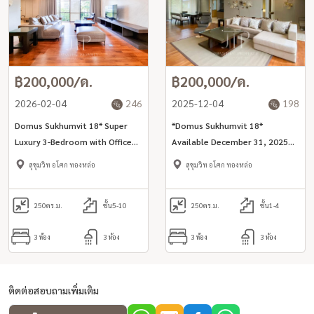
฿200,000/ด.
฿200,000/ด.
2026-02-04
246
2025-12-04
198
Domus Sukhumvit 18* Super
*Domus Sukhumvit 18*
Luxury 3-Bedroom with Office
Available December 31, 2025
room for rent in Asoke area.
Super Luxury 3-Bedroom with
สุขุมวิท อโศก ทองหล่อ
สุขุมวิท อโศก ทองหล่อ
Office room for rent in Asoke
area.
250
ตร.ม.
ชั้น5-10
250
ตร.ม.
ชั้น1-4
3 ห้อง
3 ห้อง
3 ห้อง
3 ห้อง
ติดต่อสอบถามเพิ่มเติม