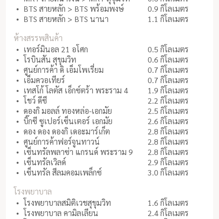
BTS สายหลัก > BTS พร้อมพงษ์
0.9 กิโลเมตร
BTS สายหลัก > BTS นานา
1.1 กิโลเมตร
ห้างสรรพสินค้า
เทอร์มินอล 21 อโศก
0.5 กิโลเมตร
โรบินสัน สุขุมวิท
0.6 กิโลเมตร
ศูนย์การค้า ดิ เอ็มโพเรี่ยม
0.7 กิโลเมตร
เอ็มควอเทียร์
0.7 กิโลเมตร
เทสโก้ โลตัส เอ็กซ์ตร้า พระราม 4
1.9 กิโลเมตร
โชว์ ดีซี
2.2 กิโลเมตร
ดองกิ มอลล์ ทองหล่อ-เอกมัย
2.5 กิโลเมตร
บิ๊กซี ซูเปอร์เซ็นเตอร์ เอกมัย
2.6 กิโลเมตร
ดอง ดอง ดองกิ เดอะมาร์เก็ต
2.8 กิโลเมตร
ศูนย์การค้าฟอร์จูนทาวน์
2.8 กิโลเมตร
เซ็นทรัลพลาซ่า แกรนด์ พระราม 9
2.8 กิโลเมตร
เซ็นทรัลเวิลด์
2.9 กิโลเมตร
เซ็นทรัล สีลมคอมเพล็กซ์
3.0 กิโลเมตร
โรงพยาบาล
โรงพยาบาลสมิติเวชสุขุมวิท
1.6 กิโลเมตร
โรงพยาบาล คามิลเลียน
2.4 กิโลเมตร