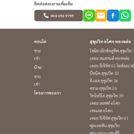
ติดต่อสอบถามเพิ่มเติม
064-656-9795
คอนโด
สุขุมวิท อโศก ทองหล่อ
ขาย
ไซมิส เอ็กซ์คลูซีฟ สุขุมวิท
เช่า
เดอะ สแตรนด์ ทองหล่อ
เดอะ รีเซิร์ฟ 61 ไฮด์อะเวย
บ้าน
บีทนิค สุขุมวิท 32
ขาย
ดิ เอส สุขุมวิท 36
เช่า
คราม สุขุมวิท 26
โครงการของเรา
วิทโทริโอ สุขุมวิท 39
เดอะ ลอฟท์ อโศก
เซอเลส อโศก
เดอะ รีเซิร์ฟ สุขุมวิท 61
ฟูลเลอตัน สุขุมวิท
คุณ บาย ยู แสนสิริ