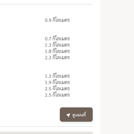
0.9 กิโลเมตร
0.7 กิโลเมตร
1.3 กิโลเมตร
1.8 กิโลเมตร
2.2 กิโลเมตร
1.3 กิโลเมตร
1.9 กิโลเมตร
2.5 กิโลเมตร
2.5 กิโลเมตร
ดูแผนที่