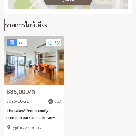
รายการใกล้เคียง
เช่า
฿85,000/ด.
2025-10-21
223
The Lakes* *Pet-friendly*
Premium park and Lake view
high floor 110sqm 2bed for
สุขุมวิท อโศก ทองหล่อ
rent in Asoke area