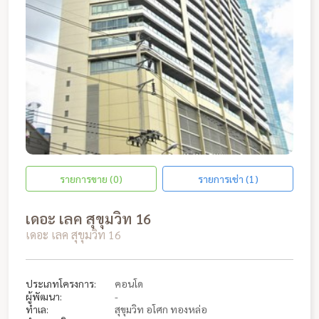
รายการขาย (0)
รายการเช่า (1)
เดอะ เลค สุขุมวิท 16
เดอะ เลค สุขุมวิท 16
ประเภทโครงการ:
คอนโด
ผู้พัฒนา:
-
ทำเล:
สุขุมวิท อโศก ทองหล่อ