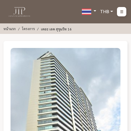
THB
หน้าแรก
โครงการ
เดอะ เลค สุขุมวิท 16