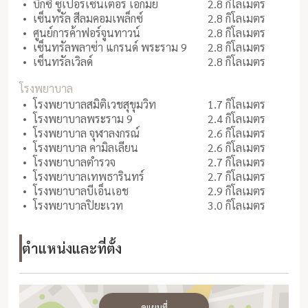
บิ๊กซี ซูเปอร์เซ็นเตอร์ เอกมัย
2.8 กิโลเมตร
เซ็นทรัล สีลมคอมเพล็กซ์
2.8 กิโลเมตร
ศูนย์การค้าฟอร์จูนทาวน์
2.8 กิโลเมตร
เซ็นทรัลพลาซ่า แกรนด์ พระราม 9
2.8 กิโลเมตร
เซ็นทรัลเวิลด์
2.8 กิโลเมตร
โรงพยาบาล
โรงพยาบาลสมิติเวชสุขุมวิท
1.7 กิโลเมตร
โรงพยาบาลพระราม 9
2.4 กิโลเมตร
โรงพยาบาล จุฬาลงกรณ์
2.6 กิโลเมตร
โรงพยาบาล คามิลเลียน
2.6 กิโลเมตร
โรงพยาบาลตำรวจ
2.7 กิโลเมตร
โรงพยาบาลเทพธารินทร์
2.7 กิโลเมตร
โรงพยาบาลบีเอ็นเอช
2.9 กิโลเมตร
โรงพยาบาลปิยะเวท
3.0 กิโลเมตร
ตำแหน่งและที่ตั้ง
ดูแผนที่