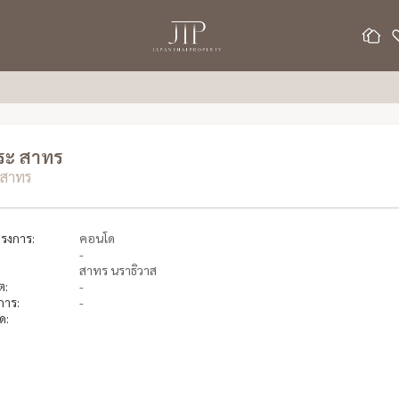
สระ สาทร
ะ สาทร
รงการ:
คอนโด
-
สาทร นราธิวาส
ต:
-
งการ:
-
ด: