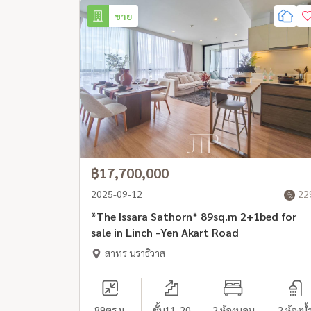
ขาย
฿17,700,000
2025-09-12
22
*The Issara Sathorn* 89sq.m 2+1bed for
sale in Linch -Yen Akart Road
สาทร นราธิวาส
89
ตร.ม.
ชั้น11-20
2 ห้องนอน
2 ห้องน้