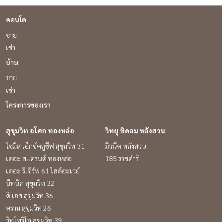
คอนโด
ขาย
เช่า
บ้าน
ขาย
เช่า
โครงการของเรา
สุขุมวิท อโศก ทองหล่อ
วิทยุ ชิดลม หลังสวน
ไซมิส เอ็กซ์คลูซีฟ สุขุมวิท 31
มิวนีค หลังสวน
เดอะ สแตรนด์ ทองหล่อ
185 ราชดำริ
เดอะ รีเซิร์ฟ 61 ไฮด์อะเวย์
บีทนิค สุขุมวิท 32
ดิ เอส สุขุมวิท 36
คราม สุขุมวิท 26
วิทโทริโอ สุขุมวิท 39