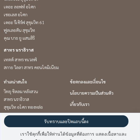
เดอะ ลอฟท์ อโศก
เซอเลส อโศก
เดอะ รีเซิร์ฟ สุขุมวิท 61
ฟูลเลอตัน สุขุมวิท
คุณ บาย ยู แสนสิริ
สาทร นราธิวาส
เทตต์ สาทร ทเวลฟ์
สกาย วิลลา สาทร คอนโดมิเนียม
ทำเลน่าสนใจ
ข้อตกลงและเงื่อนไข
วิทยุ ชิดลม หลังสวน
นโยบายความเป็นส่วนตัว
สาทร นราธิวาส
เกี่ยวกับเรา
สุขุมวิท อโศก ทองหล่อ
วิธีการฝากขาย-เช่า
รับทราบและปิดแถบนี้ลง
ติดต่อ
เราใช้คุกกี้เพื่อให้ท่านได้ข้อมูลที่ต้องการ แสดงเนื้อหาและ