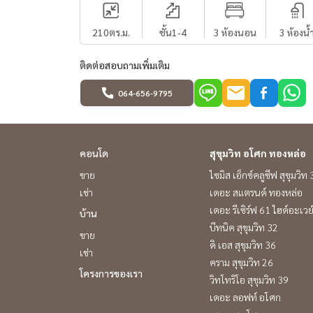
210
ตร.ม.
ชั้น1-4
3 ห้องนอน
3 ห้องน้
ติดต่อสอบถามเพิ่มเติม
064-656-9795
คอนโด
สุขุมวิท อโศก ทองหล่อ
ขาย
ไซมิส เอ็กซ์คลูซีฟ สุขุมวิท
เช่า
เดอะ สแตรนด์ ทองหล่อ
เดอะ รีเซิร์ฟ 61 ไฮด์อะเวย
บ้าน
บีทนิค สุขุมวิท 32
ขาย
ดิ เอส สุขุมวิท 36
เช่า
คราม สุขุมวิท 26
โครงการของเรา
วิทโทริโอ สุขุมวิท 39
เดอะ ลอฟท์ อโศก