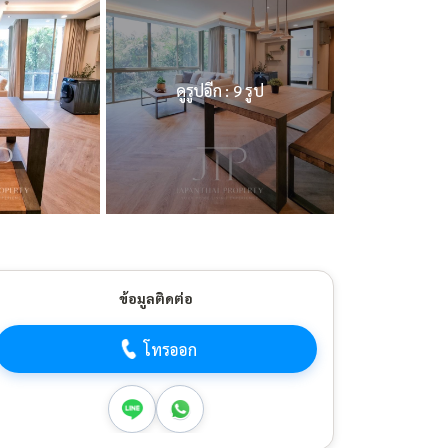
ดูรูปอีก : 9 รูป
ข้อมูลติดต่อ
โทรออก