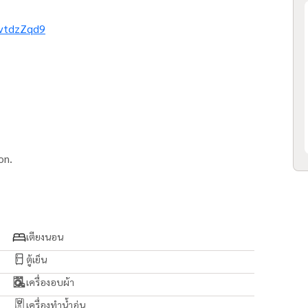
UvtdzZqd9
on.
เตียงนอน
ตู้เย็น
เครื่องอบผ้า
เครื่องทำน้ำอุ่น