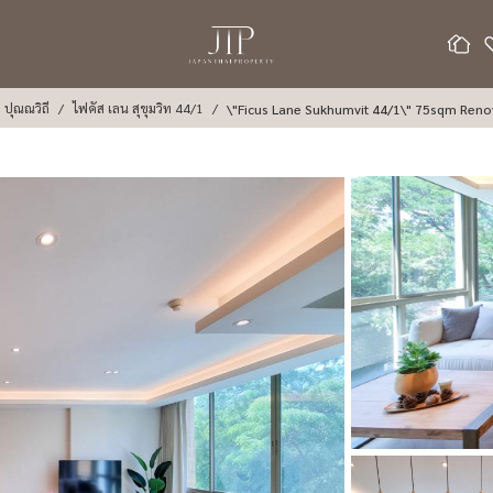
 ปุณณวิถี
ไฟคัส เลน สุขุมวิท 44/1
\"Ficus Lane Sukhu