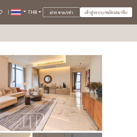
THB
ฝาก ขาย/เช่า
เข้าสู่ระบบ/สมัครสมาชิก