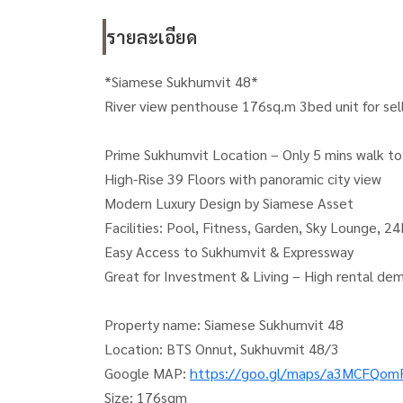
รายละเอียด
*Siamese Sukhumvit 48*
River view penthouse 176sq.m 3bed unit for sell
Prime Sukhumvit Location – Only 5 mins walk t
High-Rise 39 Floors with panoramic city view
Modern Luxury Design by Siamese Asset
Facilities: Pool, Fitness, Garden, Sky Lounge, 24
Easy Access to Sukhumvit & Expressway
Great for Investment & Living – High rental de
Property name: Siamese Sukhumvit 48
Location: BTS Onnut, Sukhuvmit 48/3
Google MAP:
https://goo.gl/maps/a3MCFQo
Size: 176sqm