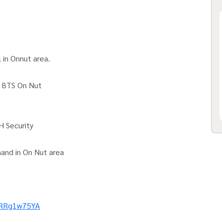
 in Onnut area.
o BTS On Nut
H Security
mand in On Nut area
mRRg1w75YA