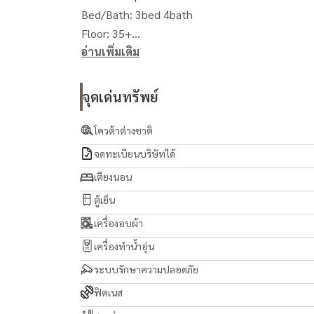
Bed/Bath: 3bed 4bath
Floor: 35+
อ่านเพิ่มเติม
Rental price:
Selling price: 43MTHB
Furnished condition: Fully furnished
จุดเด่นทรัพย์
Remarks: Penthouse unit, river view and
โควต้าต่างชาติ
จดทะเบียนบริษัทได้
เตียงนอน
ตู้เย็น
เครื่องอบผ้า
เครื่องทำน้ำอุ่น
ระบบรักษาความปลอดภัย
ฟิตเนส