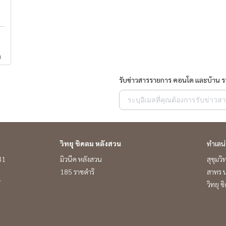
ำ
รับข่าวสารรายการ คอนโด และบ้าน 
วิทยุ ชิดลม หลังสวน
ทำเลน
 31
มิวนีค หลังสวน
สุขุมว
185 ราชดำริ
สาทร น
์
วิทยุ 