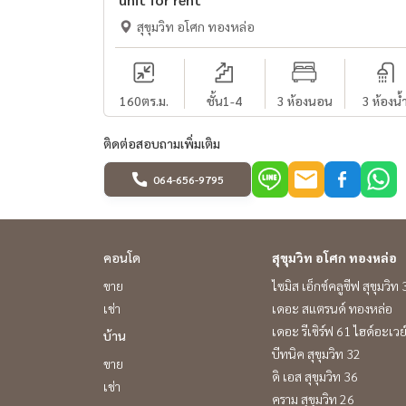
สุขุมวิท อโศก ทองหล่อ
160
ตร.ม.
ชั้น1-4
3 ห้องนอน
3 ห้องน้
ติดต่อสอบถามเพิ่มเติม
064-656-9795
คอนโด
สุขุมวิท อโศก ทองหล่อ
ขาย
ไซมิส เอ็กซ์คลูซีฟ สุขุมวิท
เช่า
เดอะ สแตรนด์ ทองหล่อ
เดอะ รีเซิร์ฟ 61 ไฮด์อะเวย
บ้าน
บีทนิค สุขุมวิท 32
ขาย
ดิ เอส สุขุมวิท 36
เช่า
คราม สุขุมวิท 26